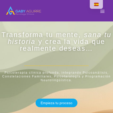
Ir
al
contenido
Transforma tu mente,
sana tu
historia
y crea la vida que
realmente deseas…
Psicoterapia clínica profunda, integrando Psicoanálisis,
Constelaciones Familiares, Psicotarología y Programación
Neurolingüística.
Empieza tu proceso